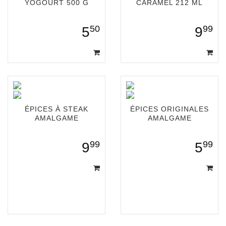
YOGOURT 500 G
CARAMEL 212 ML
50
99
5
9
ÉPICES À STEAK
ÉPICES ORIGINALES
AMALGAME
AMALGAME
99
99
9
5